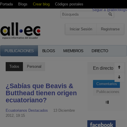
Portada
Blogs
Crear blog
Códigos postales
Seguir a @allecblogs
Iniciar Sesión
Registrarse
PUBLICACIONES
BLOGS
MIEMBROS
DIRECTO
Todos
Personal
En directo
Comentarios
¿Sabías que Beavis &
Butthead tienen origen
Publicaciones
ecuatoriano?
Ecuatorianos Destacados
13 Diciembre
2012, 19:15