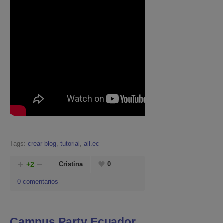
Tags:
crear blog
,
tutorial
,
all.ec
+2
Cristina
0
0 comentarios
Campus Party Ecuador