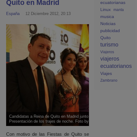
Quito en Madrid
ecuatorianas
Linux
manta
España
12 Diciembre 2012, 20:13
musica
Noticias
publicidad
Quito
turismo
Viajeros
viajeros
ecuatorianos
Viajes
Zambrano
Candidatas a Reina de Quito en Madrid junto a Rafael Raza organizador
Presentación de los trajes de noche. Foto by Pablo Maldonado Lopez
Con motivo de las Fiestas de Quito se