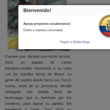
Bienvenido!
Apoya proyectos ecuatorianos!
Únete a nuestra comunidad.
Seguir a @allecblogs
Cuentan que, durante una noche oscura,
José, un jugador de cartas
tramposo,estaba retornando a su casa
con los bolsillos llenos de dinero. La
gente del pueblo donde hacía sus trucos
sucios, harta de su presencia, decidió
entregarle una botella llena de
luciérnagas que lo iluminara por los
senderos, para apurar su partida. Sin
agradecer a nadie, José inició su