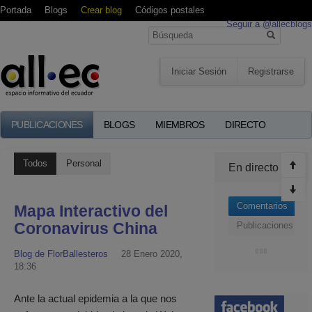
Portada
Blogs
Crear blog
Códigos postales
Seguir a @allecblogs
Iniciar Sesión
Registrarse
PUBLICACIONES
BLOGS
MIEMBROS
DIRECTO
Todos
Personal
En directo
Comentarios
Mapa Interactivo del
Coronavirus China
Publicaciones
Blog de FlorBallesteros
28 Enero 2020,
18:36
Ante la actual epidemia a la que nos