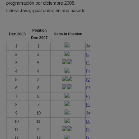
programación por diciembre 2008.
Lidera Java, igual como en año pasado.
Position
Dec 2008
Delta in Position
Programming Language
Dec 2007
1
1
Java
2
2
C
3
5
C++
4
4
PHP
5
3
(Visual) Basic
6
8
C#
7
6
Python
8
7
Perl
9
10
JavaScript
10
11
Delphi
11
9
Ruby
12
12
D