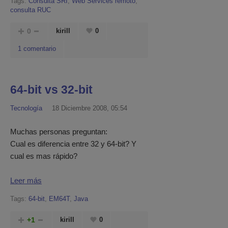
Tags:
Consulta SRI
,
Web Services remoto
,
consulta RUC
0
kirill
0
1 comentario
64-bit vs 32-bit
Tecnología
18 Diciembre 2008, 05:54
Muchas personas preguntan:
Cual es diferencia entre 32 y 64-bit? Y
cual es mas rápido?
Leer más
Tags:
64-bit
,
EM64T
,
Java
+1
kirill
0