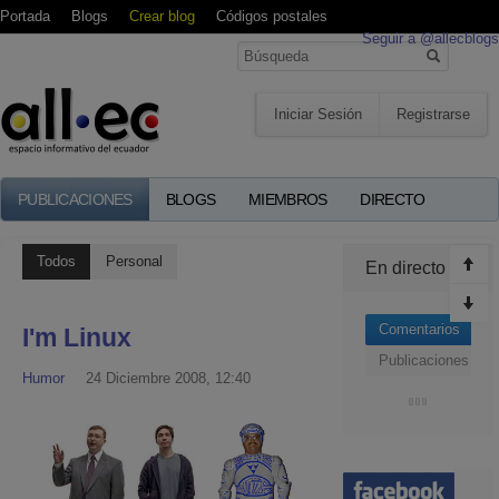
Portada
Blogs
Crear blog
Códigos postales
Seguir a @allecblogs
Iniciar Sesión
Registrarse
PUBLICACIONES
BLOGS
MIEMBROS
DIRECTO
Todos
Personal
En directo
Comentarios
I'm Linux
Publicaciones
Humor
24 Diciembre 2008, 12:40