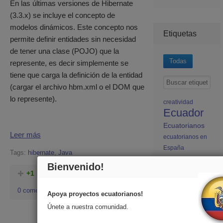
En las últimas versiones de Hibernate
(3.3.x) se incluye el concepto de
modelos dinámicos. Este concepto nos
Etiquetas
permite definir entidades sin necesidad
de tener una clase (POJO) que la
Todas
represente, es decir simplemente se
tiene que carga la definición de la entidad
(cargar el archivo hbm.xml o el DOM que
lo represente).
creatividad
Ecuador
Ecuatorianos
Leer más
ecuatorianos en
España
Tags:
hibernate
,
Java
educación
Bienvenido!
España
+1
diego-zuniga
0
estudiantes
0 comentarios
ecuatorianos
Apoya proyectos ecuatorianos!
humor
Únete a nuestra comunidad.
leyendas