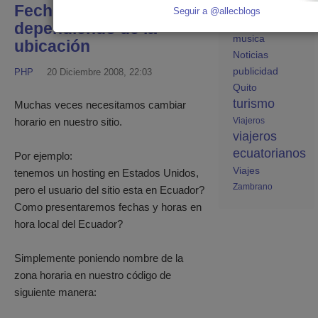
ecuatorianas
Fecha y hora
Seguir a @allecblogs
Linux
manta
dependiendo de la
musica
ubicación
Noticias
publicidad
PHP
20 Diciembre 2008, 22:03
Quito
turismo
Muchas veces necesitamos cambiar
Viajeros
horario en nuestro sitio.
viajeros
ecuatorianos
Por ejemplo:
Viajes
tenemos un hosting en Estados Unidos,
Zambrano
pero el usuario del sitio esta en Ecuador?
Como presentaremos fechas y horas en
hora local del Ecuador?
Simplemente poniendo nombre de la
zona horaria en nuestro código de
siguiente manera: