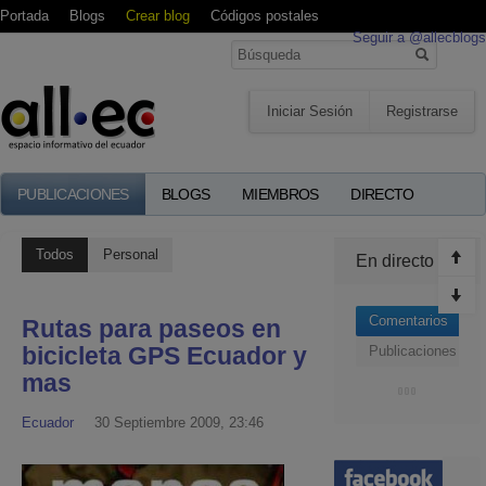
Portada
Blogs
Crear blog
Códigos postales
Seguir a @allecblogs
Iniciar Sesión
Registrarse
PUBLICACIONES
BLOGS
MIEMBROS
DIRECTO
Todos
Personal
En directo
Comentarios
Rutas para paseos en
bicicleta GPS Ecuador y
Publicaciones
mas
Ecuador
30 Septiembre 2009, 23:46