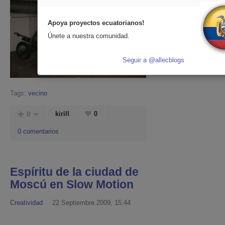
Apoya proyectos ecuatorianos!
Únete a nuestra comunidad.
Seguir a @allecblogs
Tags:
vecino
0
kirill
0
0 comentarios
Espíritu de la ciudad de
Moscú en Slow Motion
Creatividad
22 Septiembre 2009, 15:44