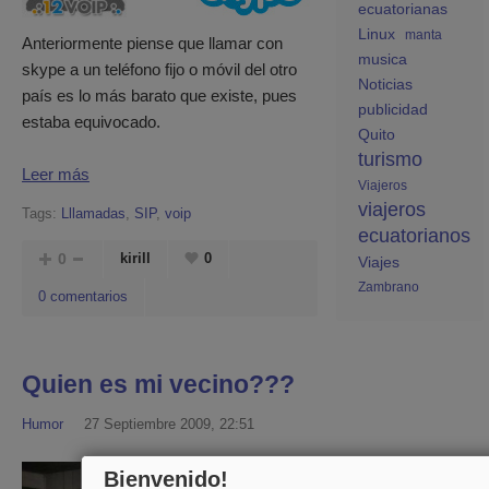
ecuatorianas
Linux
manta
Anteriormente piense que llamar con
musica
skype a un teléfono fijo o móvil del otro
Noticias
país es lo más barato que existe, pues
publicidad
estaba equivocado.
Quito
turismo
Leer más
Viajeros
viajeros
Tags:
Lllamadas
,
SIP
,
voip
ecuatorianos
0
kirill
0
Viajes
Zambrano
0 comentarios
Quien es mi vecino???
Humor
27 Septiembre 2009, 22:51
Bienvenido!